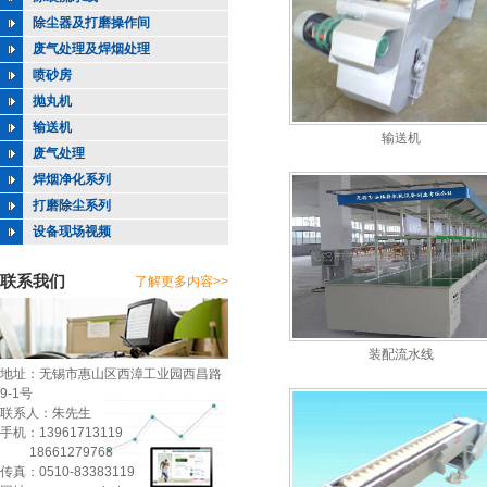
除尘器及打磨操作间
废气处理及焊烟处理
喷砂房
抛丸机
输送机
输送机
废气处理
焊烟净化系列
打磨除尘系列
设备现场视频
联系我们
了解更多内容>>
装配流水线
地址：无锡市惠山区西漳工业园西昌路
9-1号
联系人：朱先生
手机：13961713119
18661279768
传真：0510-83383119