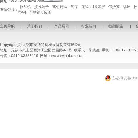
网址：www.wxanbote.com
拉丝机
接线端子
离心铸造
气浮
无锡led显示屏
保护膜
锅炉
控
友情链接：
型钢
不锈钢反应釜
主页导航
|
关于我们
|
产品展示
|
行业新闻
|
检测报告
|
Copyright(C)
无锡市安博特机械设备制造有限公司
地址：无锡市惠山区西漳工业园西昌路9-1号 联系人：朱先生 手机：13961713119
传真：0510-83383119 网址：www.wxanbote.com
苏公网安备 3202