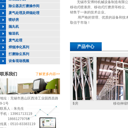
无锡市安博特机械设备制造有限公
除尘器及打磨操作间
移动式喷漆房、移动式打磨房等粉尘
销售于一体的技术企业。
废气处理及焊烟处理
用严格的管理、优质的设备和技术
喷砂房
取信于市场！
抛丸机
输送机
废气处理
产品中心
焊烟净化系列
打磨除尘系列
设备现场视频
联系我们
了解更多内容>>
地址：无锡市惠山区西漳工业园西昌路
缩式喷漆房
9-1号
移动伸缩式喷漆房
移动伸缩喷
联系人：朱先生
手机：13961713119
18661279768
传真：0510-83383119